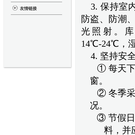
3. 保持
友情链接
防盗、防潮、
光照射。
14℃
-24℃
，
4. 坚持
①
每天
窗。
②
冬季
况。
③
节假
料，并