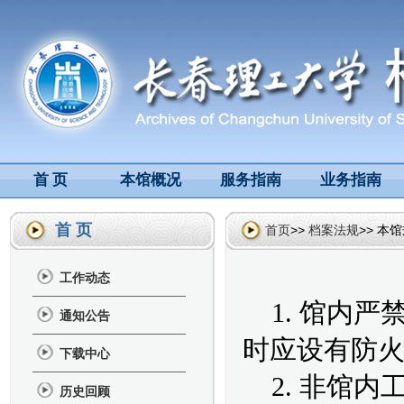
首 页
本馆概况
服务指南
业务指南
首 页
首页
>>
档案法规
>> 本
工作动态
1. 馆内
通知公告
时应设有防
下载中心
2.
非馆内
历史回顾