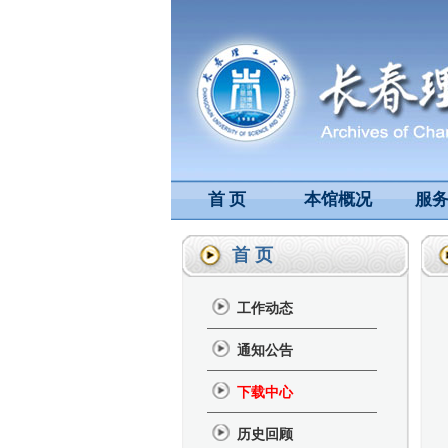
首 页
本馆概况
服
首 页
工作动态
通知公告
下载中心
历史回顾