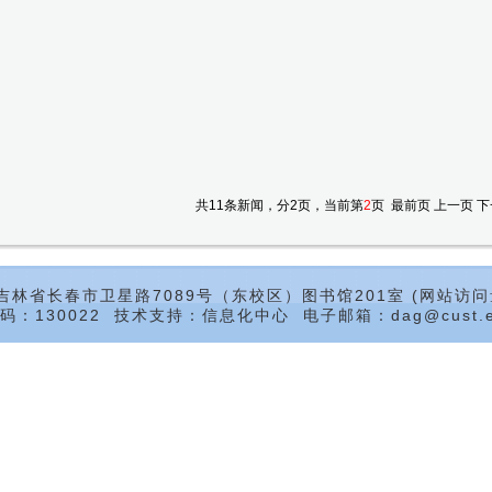
共11条新闻，分2页，当前第
2
页
最前页
上一页
下
吉林省长春市卫星路7089号（东校区）图书馆201室 (网站访问
码：130022 技术支持：信息化中心 电子邮箱：dag@cust.ed